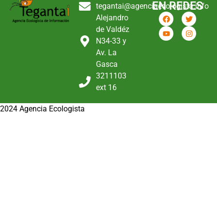
EN REDES
tegantai@agenciaecologista.info
Alejandro
de Valdéz
N34-33 y
Av. La
Gasca
3211103
ext 16
2024 Agencia Ecologista