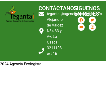
CONTÁCTANOS
SIGUENOS
EN REDES
tegantai@agenciaecologista.info
Alejandro
de Valdéz
N34-33 y
Av. La
Gasca
3211103
ext 16
2024 Agencia Ecologista