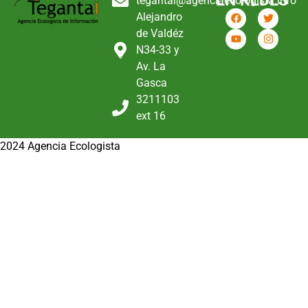
EN REDES
tegantai@agenciaecologista.info
Alejandro
de Valdéz
N34-33 y
Av. La
Gasca
3211103
ext 16
2024 Agencia Ecologista