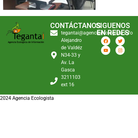
CONTÁCTANOS
SIGUENOS
EN REDES
tegantai@agenciaecologista.info
Alejandro
de Valdéz
N34-33 y
Av. La
Gasca
3211103
ext 16
2024 Agencia Ecologista