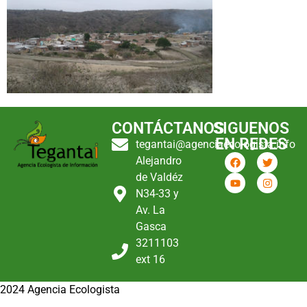
CONTÁCTANOS
SIGUENOS
EN REDES
tegantai@agenciaecologista.info
Alejandro
de Valdéz
N34-33 y
Av. La
Gasca
3211103
ext 16
2024 Agencia Ecologista