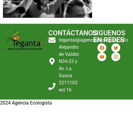
CONTÁCTANOS
SIGUENOS
EN REDES
tegantai@agenciaecologista.info
Alejandro
de Valdéz
N34-33 y
Av. La
Gasca
3211103
ext 16
2024 Agencia Ecologista