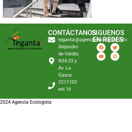
CONTÁCTANOS
SIGUENOS
EN REDES
tegantai@agenciaecologista.info
Alejandro
de Valdéz
N34-33 y
Av. La
Gasca
3211103
ext 16
2024 Agencia Ecologista