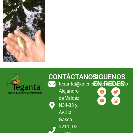
CONTÁCTANOS
SIGUENOS
EN REDES
tegantai@agenciaecologista.info
Alejandro
de Valdéz
N34-33 y
Av. La
Gasca
3211103