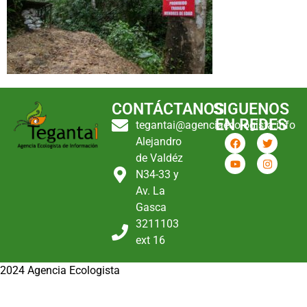
CONTÁCTANOS
SIGUENOS
EN REDES
tegantai@agenciaecologista.info
Alejandro
de Valdéz
N34-33 y
Av. La
Gasca
3211103
ext 16
2024 Agencia Ecologista