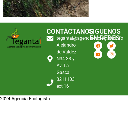
CONTÁCTANOS
SIGUENOS
EN REDES
tegantai@agenciaecologista.info
Alejandro
de Valdéz
N34-33 y
Av. La
Gasca
3211103
ext 16
2024 Agencia Ecologista