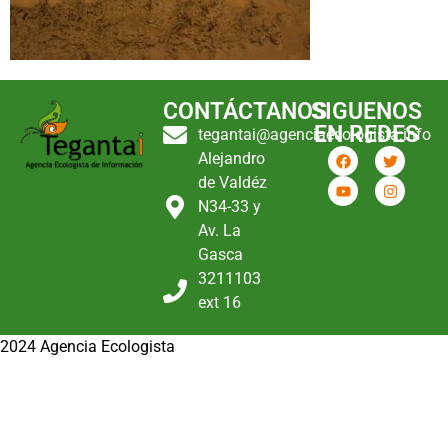
CONTÁCTANOS
SIGUENOS
EN REDES
tegantai@agenciaecologista.info
Alejandro
de Valdéz
N34-33 y
Av. La
Gasca
3211103
ext 16
2024 Agencia Ecologista