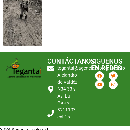
CONTÁCTANOS
SIGUENOS
EN REDES
tegantai@agenciaecologista.info
Alejandro
de Valdéz
N34-33 y
Av. La
Gasca
3211103
ext 16
2024 Agencia Ecologista