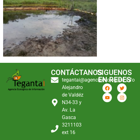
CONTÁCTANOS
SIGUENOS
EN REDES
tegantai@agenciaecologista.info
Alejandro
de Valdéz
N34-33 y
Av. La
Gasca
3211103
ext 16