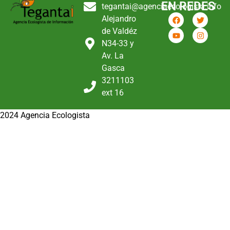
EN REDES
tegantai@agenciaecologista.info
Alejandro
de Valdéz
N34-33 y
Av. La
Gasca
3211103
ext 16
2024 Agencia Ecologista