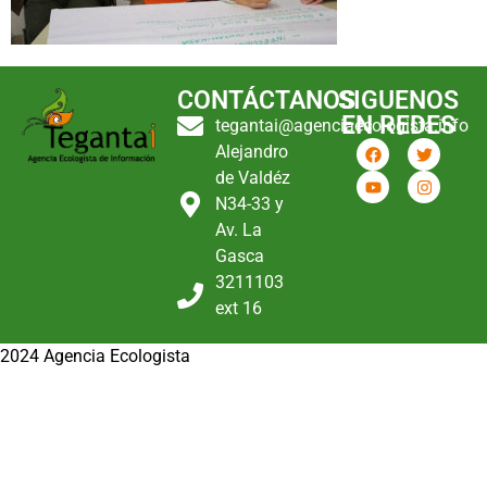
CONTÁCTANOS
SIGUENOS
EN REDES
tegantai@agenciaecologista.info
Alejandro
de Valdéz
N34-33 y
Av. La
Gasca
3211103
ext 16
2024 Agencia Ecologista