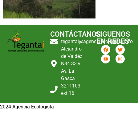
CONTÁCTANOS
SIGUENOS
EN REDES
tegantai@agenciaecologista.info
Alejandro
de Valdéz
N34-33 y
Av. La
Gasca
3211103
ext 16
2024 Agencia Ecologista