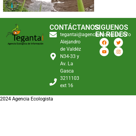
CONTÁCTANOS
SIGUENOS
EN REDES
tegantai@agenciaecologista.info
Alejandro
de Valdéz
N34-33 y
Av. La
Gasca
3211103
ext 16
2024 Agencia Ecologista