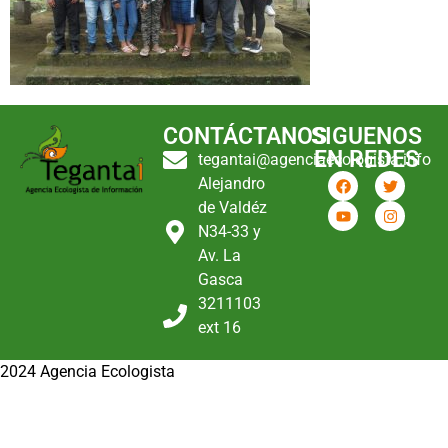
CONTÁCTANOS
SIGUENOS
EN REDES
tegantai@agenciaecologista.info
Alejandro
de Valdéz
N34-33 y
Av. La
Gasca
3211103
ext 16
2024 Agencia Ecologista