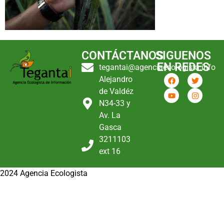
CONTÁCTANOS
SIGUENOS
EN REDES
tegantai@agenciaecologista.info
Alejandro
de Valdéz
N34-33 y
Av. La
Gasca
3211103
ext 16
2024 Agencia Ecologista