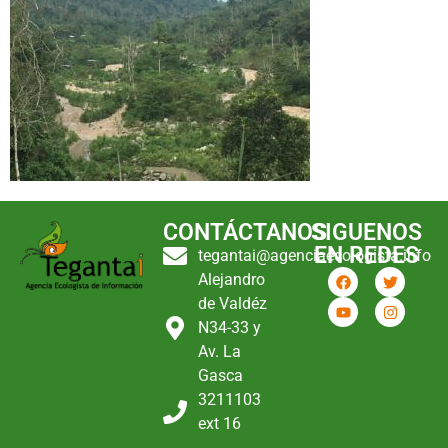
CONTÁCTANOS
SIGUENOS
EN REDES
tegantai@agenciaecologista.info
Alejandro
de Valdéz
N34-33 y
Av. La
Gasca
3211103
ext 16