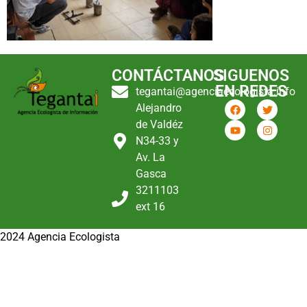
CONTÁCTANOS
SIGUENOS
EN REDES
tegantai@agenciaecologista.info
Alejandro
de Valdéz
N34-33 y
Av. La
Gasca
3211103
ext 16
2024 Agencia Ecologista