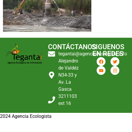
CONTÁCTANOS
SIGUENOS
EN REDES
tegantai@agenciaecologista.info
Alejandro
de Valdéz
N34-33 y
Av. La
Gasca
3211103
ext 16
2024 Agencia Ecologista