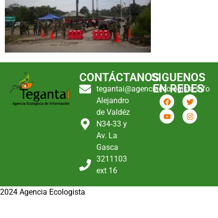
CONTÁCTANOS
SIGUENOS
EN REDES
tegantai@agenciaecologista.info
Alejandro
de Valdéz
N34-33 y
Av. La
Gasca
3211103
ext 16
2024 Agencia Ecologista