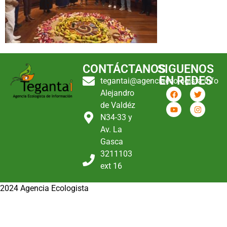
CONTÁCTANOS
SIGUENOS
EN REDES
tegantai@agenciaecologista.info
Alejandro
de Valdéz
N34-33 y
Av. La
Gasca
3211103
ext 16
2024 Agencia Ecologista