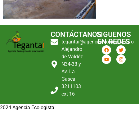
CONTÁCTANOS
SIGUENOS
EN REDES
tegantai@agenciaecologista.info
Alejandro
de Valdéz
N34-33 y
Av. La
Gasca
3211103
ext 16
2024 Agencia Ecologista