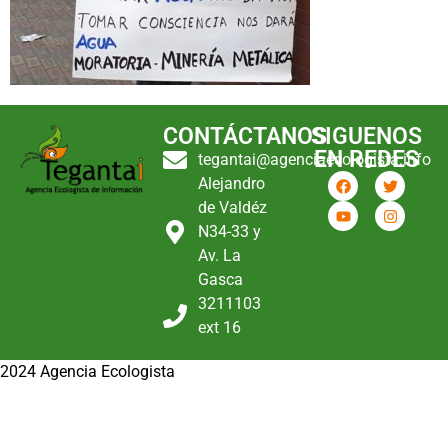
CONTÁCTANOS
SIGUENOS
EN REDES
tegantai@agenciaecologista.info
Alejandro
de Valdéz
N34-33 y
Av. La
Gasca
3211103
ext 16
2024 Agencia Ecologista