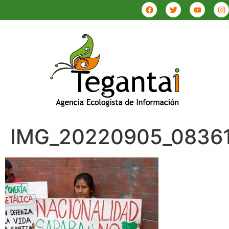
IMG_20220905_0836