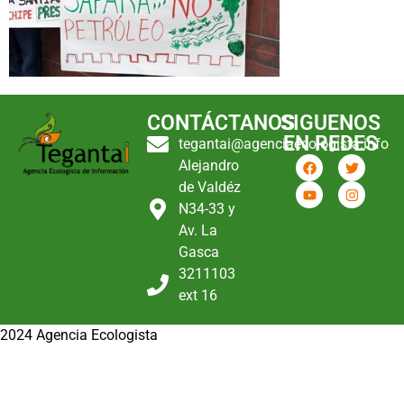
CONTÁCTANOS
SIGUENOS
EN REDES
tegantai@agenciaecologista.info
Alejandro
de Valdéz
N34-33 y
Av. La
Gasca
3211103
ext 16
2024 Agencia Ecologista