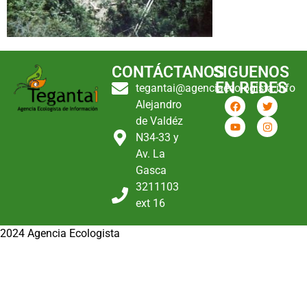
CONTÁCTANOS
SIGUENOS
EN REDES
tegantai@agenciaecologista.info
Alejandro
de Valdéz
N34-33 y
Av. La
Gasca
3211103
ext 16
2024 Agencia Ecologista