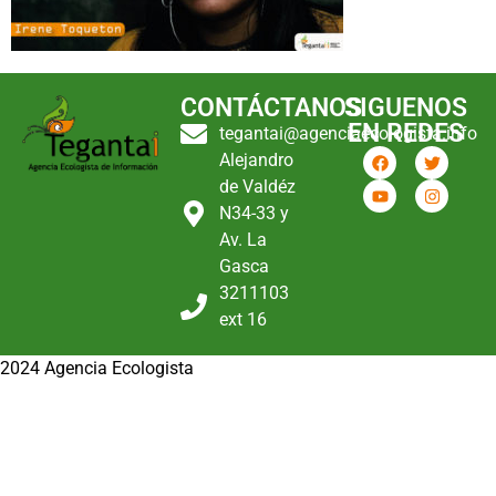
CONTÁCTANOS
SIGUENOS
EN REDES
tegantai@agenciaecologista.info
Alejandro
de Valdéz
N34-33 y
Av. La
Gasca
3211103
ext 16
2024 Agencia Ecologista