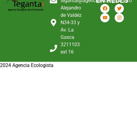
EN REDES
tegantai@agenciaecologista.info
Alejandro
de Valdéz
N34-33 y
Av. La
Gasca
3211103
ext 16
2024 Agencia Ecologista