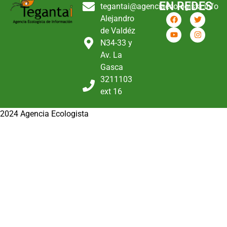
EN REDES
tegantai@agenciaecologista.info
Alejandro
de Valdéz
N34-33 y
Av. La
Gasca
3211103
ext 16
2024 Agencia Ecologista