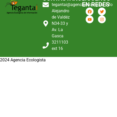
EN REDES
tegantai@agenciaecologista.info
Alejandro
de Valdéz
N34-33 y
Av. La
Gasca
3211103
ext 16
2024 Agencia Ecologista