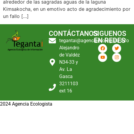
alrededor de las sagradas aguas de la laguna
Kimsakocha, en un emotivo acto de agradecimiento por
un fallo […]
CONTÁCTANOS
SIGUENOS
EN REDES
tegantai@agenciaecologista.info
Alejandro
de Valdéz
N34-33 y
Av. La
Gasca
3211103
ext 16
2024 Agencia Ecologista