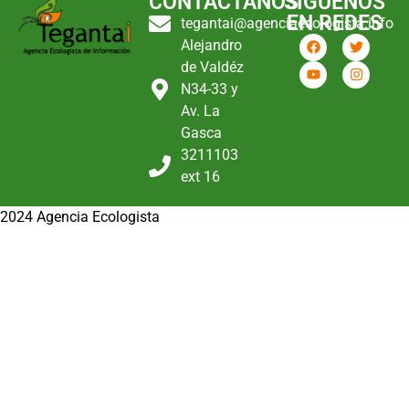
CONTÁCTANOS
SIGUENOS
EN REDES
tegantai@agenciaecologista.info
Alejandro
de Valdéz
N34-33 y
Av. La
Gasca
3211103
ext 16
2024 Agencia Ecologista