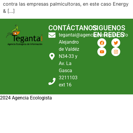
contra las empresas palmicultoras, en este caso Energy
& […]
CONTÁCTANOS
SIGUENOS
EN REDES
tegantai@agenciaecologista.info
Alejandro
de Valdéz
N34-33 y
Av. La
Gasca
3211103
ext 16
2024 Agencia Ecologista