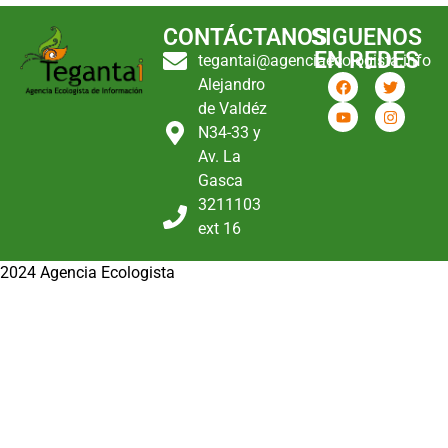
CONTÁCTANOS
SIGUENOS
EN REDES
tegantai@agenciaecologista.info
Alejandro
de Valdéz
N34-33 y
Av. La
Gasca
3211103
ext 16
2024 Agencia Ecologista