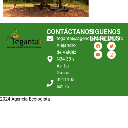
CONTÁCTANOS
SIGUENOS
EN REDES
tegantai@agenciaecologista.info
Alejandro
de Valdéz
N34-33 y
Av. La
Gasca
3211103
ext 16
2024 Agencia Ecologista