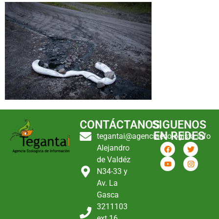
CONTÁCTANOS
SIGUENOS
EN REDES
tegantai@agenciaecologista.info
Alejandro
de Valdéz
N34-33 y
Av. La
Gasca
3211103
ext 16