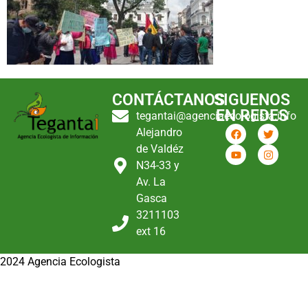
CONTÁCTANOS
SIGUENOS
EN REDES
tegantai@agenciaecologista.info
Alejandro
de Valdéz
N34-33 y
Av. La
Gasca
3211103
ext 16
2024 Agencia Ecologista