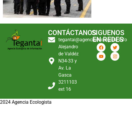
CONTÁCTANOS
SIGUENOS
EN REDES
tegantai@agenciaecologista.info
Alejandro
de Valdéz
N34-33 y
Av. La
Gasca
3211103
ext 16
2024 Agencia Ecologista