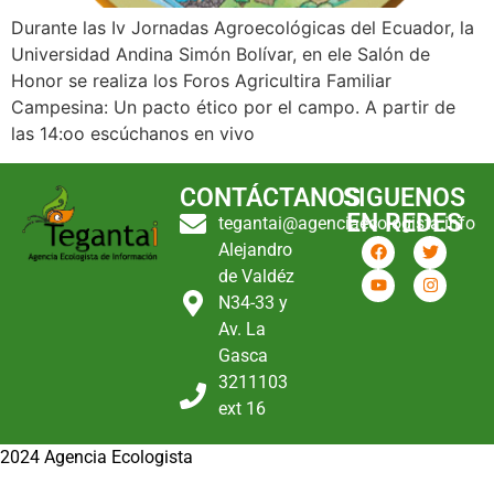
Durante las Iv Jornadas Agroecológicas del Ecuador, la
Universidad Andina Simón Bolívar, en ele Salón de
Honor se realiza los Foros Agricultira Familiar
Campesina: Un pacto ético por el campo. A partir de
las 14:oo escúchanos en vivo
CONTÁCTANOS
SIGUENOS
EN REDES
tegantai@agenciaecologista.info
Alejandro
de Valdéz
N34-33 y
Av. La
Gasca
3211103
ext 16
2024 Agencia Ecologista