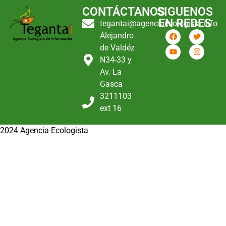
CONTÁCTANOS
SIGUENOS
EN REDES
tegantai@agenciaecologista.info
Alejandro
de Valdéz
N34-33 y
Av. La
Gasca
3211103
ext 16
2024 Agencia Ecologista