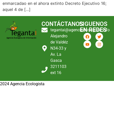
enmarcadao en el ahora extinto Decreto Ejecutivo 16;
aquel 4 de […]
CONTÁCTANOS
SIGUENOS
EN REDES
tegantai@agenciaecologista.info
Alejandro
de Valdéz
N34-33 y
Av. La
Gasca
3211103
ext 16
2024 Agencia Ecologista