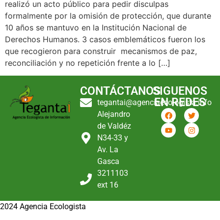
realizó un acto público para pedir disculpas
formalmente por la omisión de protección, que durante
10 años se mantuvo en la Institución Nacional de
Derechos Humanos. 3 casos emblemáticos fueron los
que recogieron para construir mecanismos de paz,
reconciliación y no repetición frente a lo […]
CONTÁCTANOS
SIGUENOS
EN REDES
tegantai@agenciaecologista.info
Alejandro
de Valdéz
N34-33 y
Av. La
Gasca
3211103
ext 16
2024 Agencia Ecologista