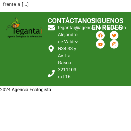
frente a […]
CONTÁCTANOS
SIGUENOS
EN REDES
tegantai@agenciaecologista.info
Alejandro
de Valdéz
N34-33 y
Av. La
Gasca
3211103
ext 16
2024 Agencia Ecologista