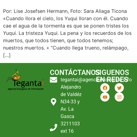
Por: Lise Josefsen Hermann, Foto: Sara Aliaga Ticona
«Cuando llora el cielo, los Yuqui lloran con él. Cuando
cae el agua de la tormenta es que se ponen tristes los
Yuqui. La tristeza Yuqui. La pena y los recuerdos de los
muertos, que todos tienen, que todos tenemos;
nuestros muertos. « “Cuando llega trueno, relámpago,
[…]
CONTÁCTANOS
SIGUENOS
EN REDES
tegantai@agenciaecologista.info
Alejandro
de Valdéz
N34-33 y
Av. La
Gasca
3211103
ext 16