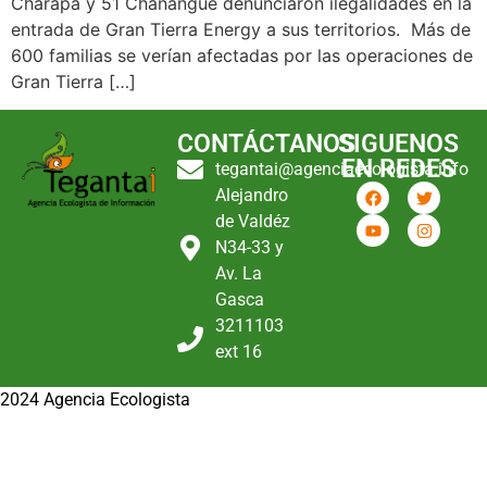
Charapa y 51 Chanangue denunciaron ilegalidades en la
entrada de Gran Tierra Energy a sus territorios. Más de
600 familias se verían afectadas por las operaciones de
Gran Tierra […]
CONTÁCTANOS
SIGUENOS
EN REDES
tegantai@agenciaecologista.info
Alejandro
de Valdéz
N34-33 y
Av. La
Gasca
3211103
ext 16
2024 Agencia Ecologista