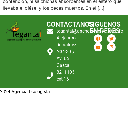
contención, ni salchichas absorbentes en el estero que
llevaba el diésel y los peces muertos. En el […]
CONTÁCTANOS
SIGUENOS
EN REDES
tegantai@agenciaecologista.info
Alejandro
de Valdéz
N34-33 y
Av. La
Gasca
3211103
ext 16
2024 Agencia Ecologista