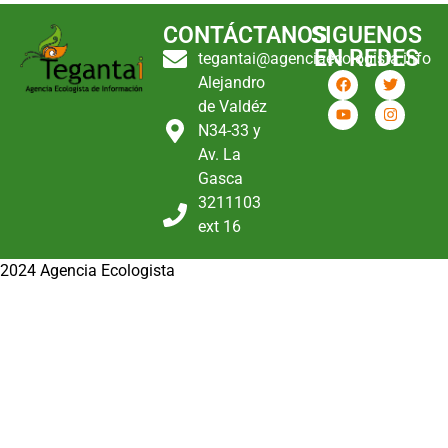
CONTÁCTANOS
SIGUENOS
EN REDES
tegantai@agenciaecologista.info
Alejandro
de Valdéz
N34-33 y
Av. La
Gasca
3211103
ext 16
2024 Agencia Ecologista