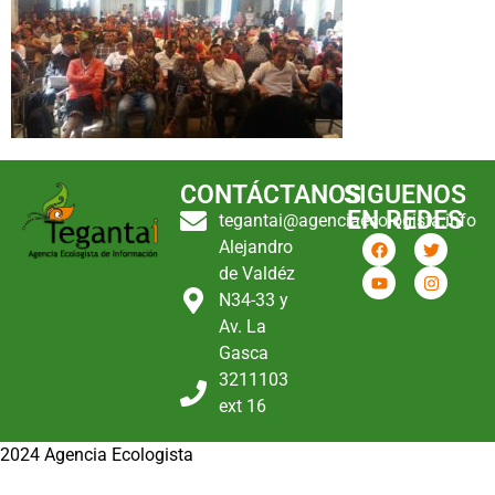
CONTÁCTANOS
SIGUENOS
EN REDES
tegantai@agenciaecologista.info
Alejandro
de Valdéz
N34-33 y
Av. La
Gasca
3211103
ext 16
2024 Agencia Ecologista